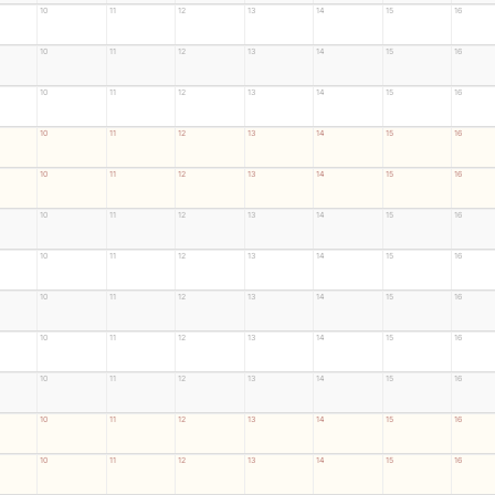
10
11
12
13
14
15
16
10
11
12
13
14
15
16
10
11
12
13
14
15
16
10
11
12
13
14
15
16
10
11
12
13
14
15
16
10
11
12
13
14
15
16
10
11
12
13
14
15
16
10
11
12
13
14
15
16
10
11
12
13
14
15
16
10
11
12
13
14
15
16
10
11
12
13
14
15
16
10
11
12
13
14
15
16