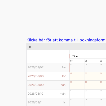
Hoppa
till
innehåll
Klicka här för att komma till bokningsform
«
Tider
07
08
09
07
08
09
2026/08/07
fre
07
08
09
2026/08/08
lör
07
08
09
2026/08/09
sön
07
08
09
2026/08/10
mån
07
08
09
2026/08/11
tis