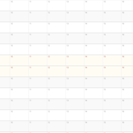
10
11
12
13
14
15
16
10
11
12
13
14
15
16
10
11
12
13
14
15
16
10
11
12
13
14
15
16
10
11
12
13
14
15
16
10
11
12
13
14
15
16
10
11
12
13
14
15
16
10
11
12
13
14
15
16
10
11
12
13
14
15
16
10
11
12
13
14
15
16
10
11
12
13
14
15
16
10
11
12
13
14
15
16