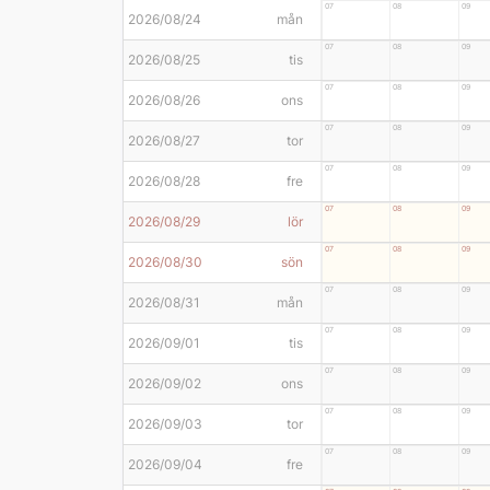
07
08
09
2026/08/24
mån
07
08
09
2026/08/25
tis
07
08
09
2026/08/26
ons
07
08
09
2026/08/27
tor
07
08
09
2026/08/28
fre
07
08
09
2026/08/29
lör
07
08
09
2026/08/30
sön
07
08
09
2026/08/31
mån
07
08
09
2026/09/01
tis
07
08
09
2026/09/02
ons
07
08
09
2026/09/03
tor
07
08
09
2026/09/04
fre