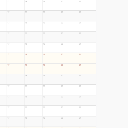
17
18
19
20
21
17
18
19
20
21
17
18
19
20
21
17
18
19
20
21
17
18
19
20
21
17
18
19
20
21
17
18
19
20
21
17
18
19
20
21
17
18
19
20
21
17
18
19
20
21
17
18
19
20
21
17
18
19
20
21